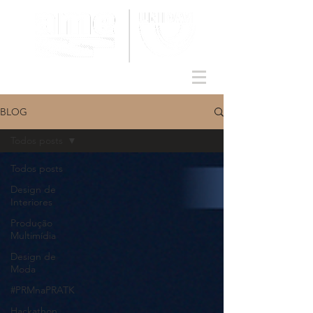
BLOG
Todos posts
Todos posts
Design de
Interiores
Produção
Multimídia
Design de
Moda
#PRMnaPRATK
Hackathon