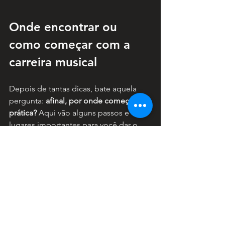
Onde encontrar ou 
como começar com a 
carreira musical
Depois de tantas dicas, bate aquela 
pergunta: 
afinal, por onde começar na 
prática?
 Aqui vão alguns passos e 
lugares importantes para você dar o 
pontapé inicial na sua carreira musical:
Plataformas para 
independentes:
 Aproveite sites 
feitos para divulgação de novos 
artistas. Por exemplo, o
 Palco 
MP3
 é uma plataforma brasileira 
onde você pode postar suas 