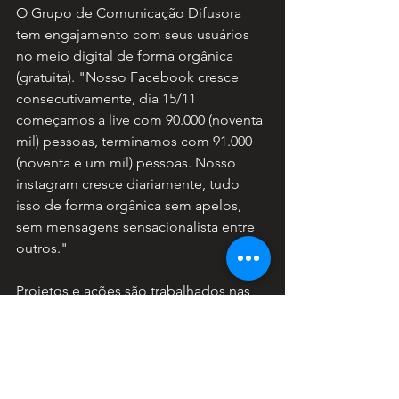
O Grupo de Comunicação Difusora 
tem engajamento com seus usuários 
no meio digital de forma orgânica 
(gratuita). "Nosso Facebook cresce 
consecutivamente, dia 15/11 
começamos a live com 90.000 (noventa 
mil) pessoas, terminamos com 91.000 
(noventa e um mil) pessoas. Nosso 
instagram cresce diariamente, tudo 
isso de forma orgânica sem apelos, 
sem mensagens sensacionalista entre 
outros."
Projetos e ações são trabalhados nas 
redes sociais, um deles se chama 
Blitz 
Amanda FM
, que consiste em ir até o 
cliente e durante 3 horas é realizado 
flash na rádio em conjunto com ações 
nas redes sociais.