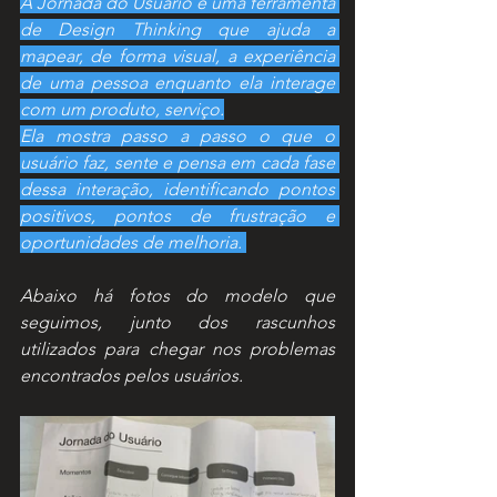
A Jornada do Usuário é uma ferramenta 
de Design Thinking que ajuda a 
mapear, de forma visual, a experiência 
de uma pessoa enquanto ela interage 
com um produto, serviço.
Ela mostra passo a passo o que o 
usuário faz, sente e pensa em cada fase 
dessa interação, identificando pontos 
positivos, pontos de frustração e 
oportunidades de melhoria. 
Abaixo há fotos do modelo que 
seguimos, junto dos rascunhos 
utilizados para chegar nos problemas 
encontrados pelos usuários. 