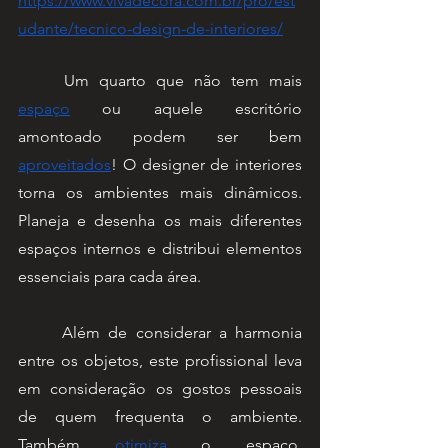
https://www.vivadecora.com.br/pro/est
udante/tecnico-design-de-interiores/
	Um quarto que não tem mais 
espaço
 ou aquele escritório 
amontoado podem ser bem 
aproveitados
! O designer de interiores 
torna os ambientes mais dinâmicos. 
Planeja e desenha os mais diferentes 
espaços internos e distribui elementos 
essenciais para cada área. 
	Além de considerar a harmonia 
entre os objetos, este profissional leva 
em consideração os gostos pessoais 
de quem frequenta o ambiente. 
Também 
otimiza
 o espaço, 