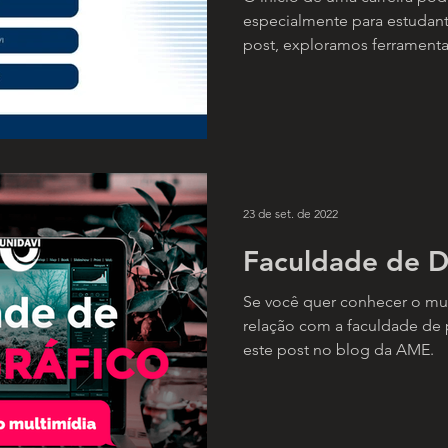
Visibilidade n
especialmente para estudante
post, exploramos ferrament
Trabalho
Humano (HCD) que podem aju
superar barreiras, ganhar vis
oportunidades reais de está
propõe o desenvolvimento 
portfólios integrada a mento
inserção dos estudantes no 
23 de set. de 2022
Faculdade de D
Se você quer conhecer o mu
relação com a faculdade de 
este post no blog da AME.