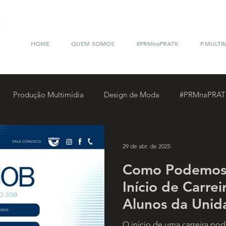
HOME
QUEM SOMOS
#PRMnaPRATK
P.MULTI
Produção Multimídia
Design de Moda
#PRMnaPRAT
ckathon Multimídia
29 de abr. de 2025
Como Podemos F
Início de Carrei
Alunos da Unid
que Consigam 
O início de uma carreira pod