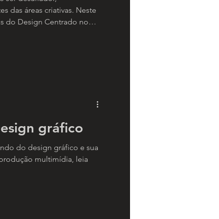
o Mercado de
s das áreas criativas. Neste
as do Design Centrado no
dar os alunos da Unidavi a
ibilidade e se conectar a
gio e emprego. A solução
de uma plataforma de
rias, impulsionando a
mercado de trabalho.
esign gráfico
ndo do design gráfico e sua
produção multimídia, leia