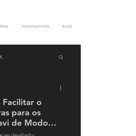
MÍDIA
3oHACKATHON
BLOG
K
acilitar o
ras para os
avi de Modo
uma Boa
e ser desafiador,