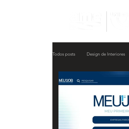
Todos posts
Design de Interiores
Hackathon Multimídia
4o Ha