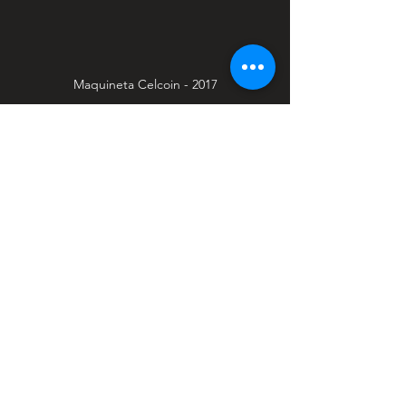
Maquineta Celcoin - 2017
#PRMnaPRATK
Produção Multimídia
Ver tudo
Posts recentes