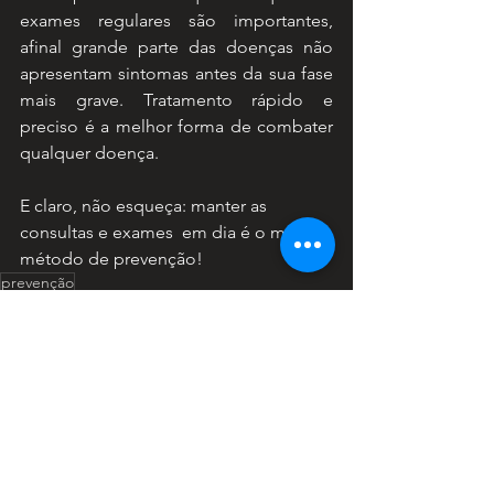
exames regulares são importantes, 
afinal grande parte das doenças não 
apresentam sintomas antes da sua fase 
mais grave. Tratamento rápido e 
preciso é a melhor forma de combater 
qualquer doença.
E claro, não esqueça: manter as 
consultas e exames  em dia é o melhor 
método de prevenção! 
prevenção
Produção Multimídia
#PRMnaPRATK