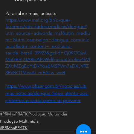
Para saber mais, acesse: 
https://www.msf.org.br/o-que-
fazemos/atividades-medicas/dengue?
utm_source=adwords_msf&utm_mediu
m=&utm_campaign=dengue_comunic
acao&utm_content=_exclusao-
saude_brasil_39923&gclid=Cj0KCQjwl
MaGBhD3ARIsAPvWd6jucuaCcz8ao4kVI
ZXtrMZgEoYtDkYoabMSPVm7aDXJVRZ
8EVBO1McaAi_mEALw_wcB
https://www.pfizer.com.br/noticias/ulti
mas-noticias/dengue-fique-atento-aos-
sintomas-e-saiba-como-se-prevenir
#PRMnaPRATK
Produção Multimídia
Produção Multimídia
#PRMnaPRATK