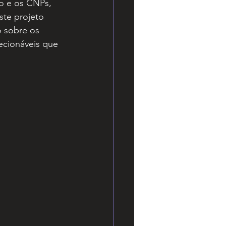
o e os CNPs, 
Este projeto 
o sobre os 
ecionáveis que 