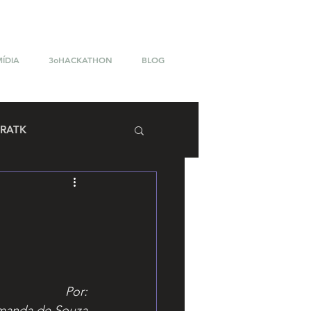
MÍDIA
3oHACKATHON
BLOG
RATK
Por:
manda de Souza