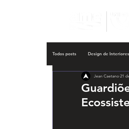
Todos posts
Design de Interiore
Jean Caetano
21 d
Hackathon Multimídia
4o H
Guardiõe
Ecossist