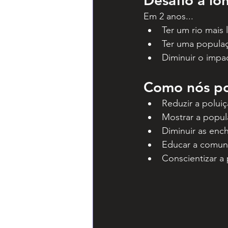
Desafio a lo
Em 2 anos...
Ter um rio mais 
Ter uma populaç
Diminuir o impa
Como nós 
Reduzir a poluiç
Mostrar a popul
Diminuir as enc
Educar a comuni
Conscientizar a