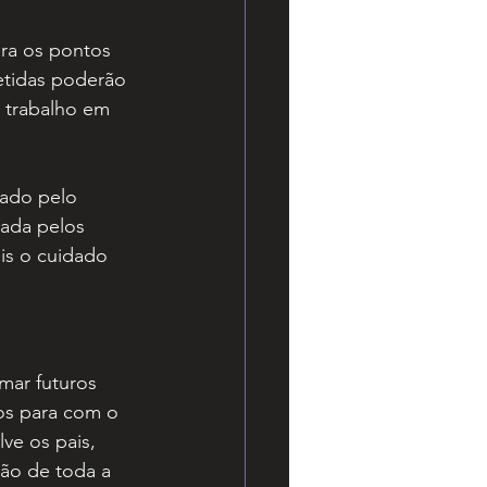
ara os pontos 
etidas poderão 
 trabalho em 
ado pelo 
tada pelos 
is o cuidado 
mar futuros 
os para com o 
ve os pais, 
ção de toda a 