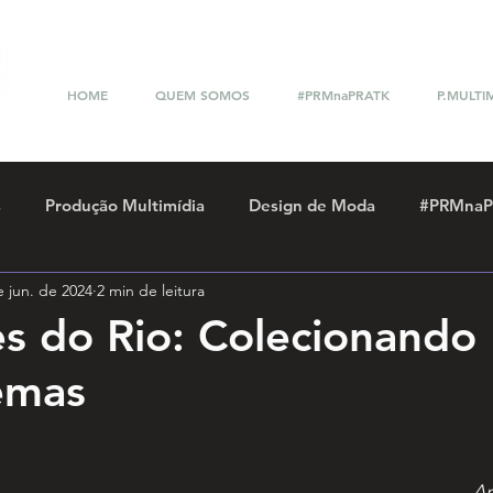
HOME
QUEM SOMOS
#PRMnaPRATK
P.MULTI
s
Produção Multimídia
Design de Moda
#PRMnaP
e jun. de 2024
2 min de leitura
ackathon Multimídia
s do Rio: Colecionando
emas
A