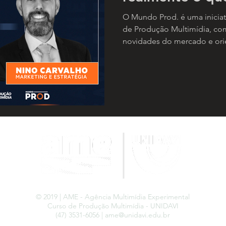
O Mundo Prod. é uma inicia
de Produção Multimídia, com 
novidades do mercado e orien
© 2019 | AME - Agência Multimídia Experimental
Curso de Produção Multimídia - UNIDAVI
(47) 3531-6056 |
ame@unidavi.edu.br