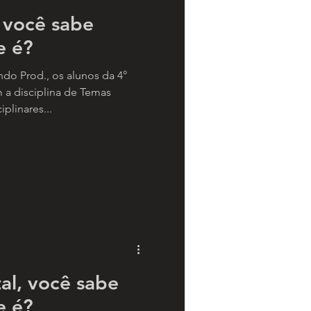
 você sabe
e é?
o Prod., os alunos da 4°
 a disciplina de Temas
plinares...
al, você sabe
e é?