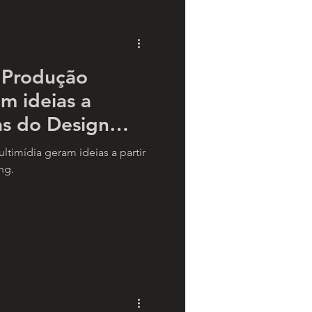
 Produção
m ideias a
as do Design
imídia geram ideias a partir
ng.