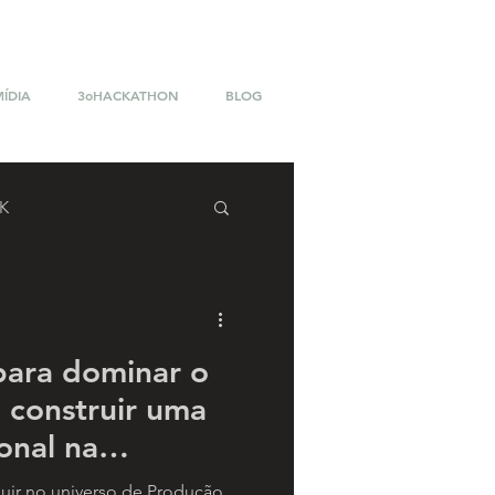
MÍDIA
3oHACKATHON
BLOG
K
ara dominar o
 construir uma
ional na
mídia
uir no universo de Produção