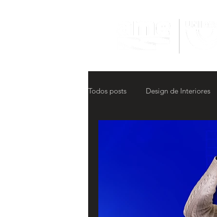
Todos posts
Design de Interiores
Hackathon Multimídia
4o Ha