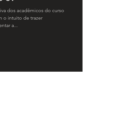
tiva dos acadêmicos do curso
o intuito de trazer
tar a...