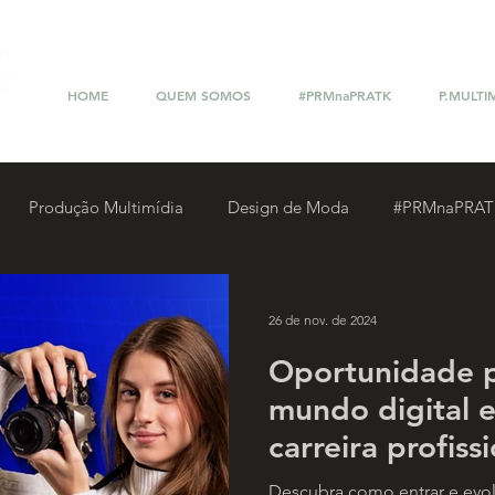
HOME
QUEM SOMOS
#PRMnaPRATK
P.MULTI
Produção Multimídia
Design de Moda
#PRMnaPRAT
ckathon Multimídia
26 de nov. de 2024
Oportunidade p
mundo digital e
carreira profiss
Produção Multi
Descubra como entrar e evol