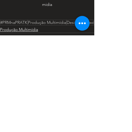
midia
#PRMnaPRATK
Produção Multimídia
Design
Unidavi
Produção Multimídia
Ver tudo
Posts recentes